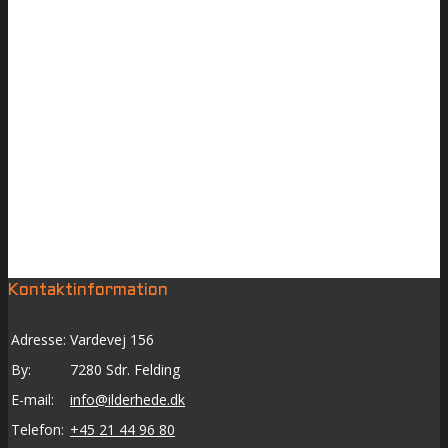
Kontaktinformation
Adresse:
Vardevej 156
By:
7280 Sdr. Felding
E-mail:
info@ilderhede.dk
Telefon:
+45 21 44 96 80