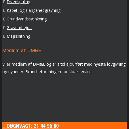
Drænspuling
Kabel- og slangenedgravning
Grundvandssænkning
Gravearbejde
Majssnitning
Medlem af DM&E
Vi er medlem af DM&E og er altid ajourført med nyeste lovgivning
og nyheder. Brancheforeningen for kloakservice.
DØGNVAGT: 21 44 96 80